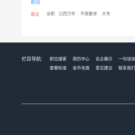
前台
物――鹰潭金鹰名仕园，总投资4000万元，建筑面积270
街，总投资2800万元，现已全部投入使用，现已成为
/
全职
/
江西万年
/
不限要求
/
大专
面议
府的搬迁，在上饶市凤凰大道开发建设行政新区“新天第”小
9800万元；为配合乐平市政府加快城市建设，在乐平市
齐全的高质量、高品位的综合性农贸市场，建筑面积49
楼――锦江豪庭，建筑面积22000平方米，总投资28
吉阳集团把月亮湾汽车城办成了赣东北目前最大规模的
栏目导航:
职位搜索
简历中心
名企展示
一句话
公司和已进驻月亮湾汽车城的有上饶华星、骏达、光大、
套餐标准
金币充值
意见建议
联系我
汽车销售逐步增加，2004年销售额已超过亿元。200
到月亮湾汽车城视察调研，获得了省市领导同志的肯定
汽车城内，组成全国第一家由交警、运管、稽征、地税
提供了全面的服务。吉阳集团在林业、旅游开发上，组
育林和营造园林，三年后每年将产生几百万效益。同时，
校布局调整工程，总投资11800万元。拟投资中的项
发。企业文化方兴未艾。为了上下双向沟通，调动员工