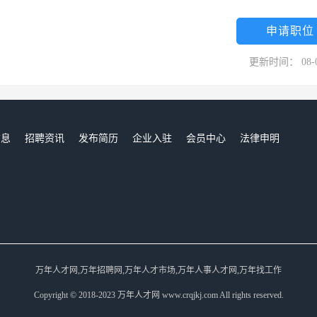
00平方米；建设开发了一条长500米、宽63米，157间店面的婺源民俗风情
到婺源旅游的一道靓丽的风景线。目前正在开发的有：为配合上饶市人民政
申请职位
区，占地面积111亩，46幢康居小区，建筑面积125000平方米，总投资
更新时间： 08-
西门投资6000万元，改造建设集购物、商住为一体，公共设施配套、功能
000平方米；在上饶市三江大道与钟灵路交界处建设十九层高品位的商业大
00万元；在宜春市投资了以商贸为中心的购物广场等。在汽车经营开发方面，
汽车销售、配件供应、修理服务、信息咨询一条龙的经营平台。目前所属
信息
招聘资讯
发布简历
企业入驻
会员中心
法律申明
吉利、长风、长远、大立、双龙、中兴、佳创等20余家汽车销售公司，
们
4年7月份以来，中共江西省委书记孟建柱同志和其他省、市领导同志都先后来
，得到省市党政领导的重视和支持。中共上饶市委、市人民政府在月亮湾
等部门参加的汽车经济服务中心，实行一厅式发证、一条龙办公，为客商
建了吉阳旅行社，投资壹仟万元购买了德兴大华山万亩林场，进行护林、
2004年投资了德兴市万村温泉旅游项目，投资开发了广西博白县城区学
万年人才网,万年招聘网,万年人才市场,万年人事人才网,万年找工作
目中有贵州阳宝山旅游项目、湖南省长沙市医疗保健中心及其房产项目总体开
Copyright © 2018-2023 万年人才网 www.crqjkj.com All rights reserved.
工作积极性和创造性，每年度都召开了年终总结表彰大会，并分别与银