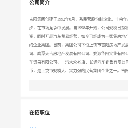
公司简介
吉阳集团创建于1992年8月，系民营股份制企业。十
步，在市场竞争中发展。自1998年开始，公司规模日
资，同时开展汽车贸易经营，如今已经成为一家集房地
的企业集团。目前，集团公司下设上饶市吉阳房地产发
司、鹰潭天吉房地产发展有限公司、婺源华阳实业有限
车贸易有限公司、一汽大众4S店、长远汽车销售有限公司
币，是上饶市规模大、实力强的民营集团企业之一。吉阳
实、创新”为企业精神，构建精品楼盘，营造居住美境，
元，累计开发土地1401亩，房地产开发27万平方米。其
元，占地40亩，分三期建设，现已完成全部工程，销售
皖四省交界地区目前最大的“月亮湾汽车城”，集贸易、
在招职位
理服务、信息咨询的汽车专业市场，投资1。6亿元建设，
大楼、卡车楼、修配中心、驾修学校、专家别墅房等八