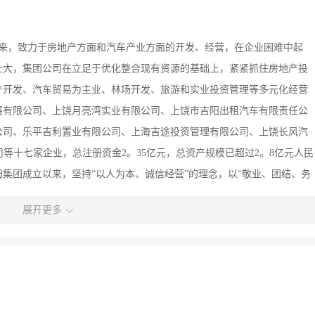
余年来，致力于房地产方面和汽车产业方面的开发、经营，在企业困难中起
益壮大，集团公司在立足于优化整合现有资源的基础上，紧紧抓住房地产投
产开发、汽车贸易为主业、林场开发、旅游和实业投资管理等多元化经营
展有限公司、上饶月亮湾实业有限公司、上饶市吉阳出租汽车有限责任公
公司、乐平吉利置业有限公司、上海吉途投资管理有限公司、上饶长风汽
等十七家企业，总注册资金2。35亿元，总资产规模已超过2。8亿元人民
集团成立以来，坚持“以人为本、诚信经营”的理念，以“敬业、团结、务
以上饶市吉阳房地产发展有限公司为龙头，已完成房地产开发投资5。8亿
展开更多
中建设开发了有小桥流水、环境优美的“江南人家”住宅小区，投资5000万
率达99％，取得了较好的社会效益和经济效益；建设开发了赣、浙、闽、
会展、服务、旅游休闲为一体，基本上形成了以汽车销售、配件供应、修
占地366亩，现已完成汽车展示大楼、汽车4S店、超市、沿街店面、综合
万余平方米的建设；建设开发了一幢鹰潭标志性的豪华二十三层高层建筑