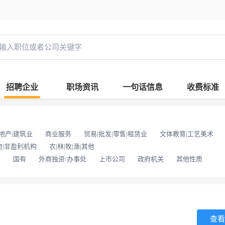
招聘企业
职场资讯
一句话信息
收费标准
地产|建筑业
商业服务
贸易|批发|零售|租赁业
文体教育|工艺美术
府|非盈利机构
农|林|牧|渔|其他
位
国有
外商独资/办事处
上市公司
政府机关
其他性质
查看