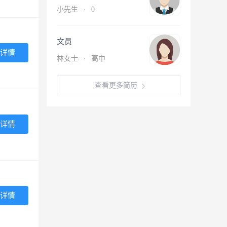
小先生
·
0
文员
详情
林女士
·
高中
查看更多简历
详情
详情