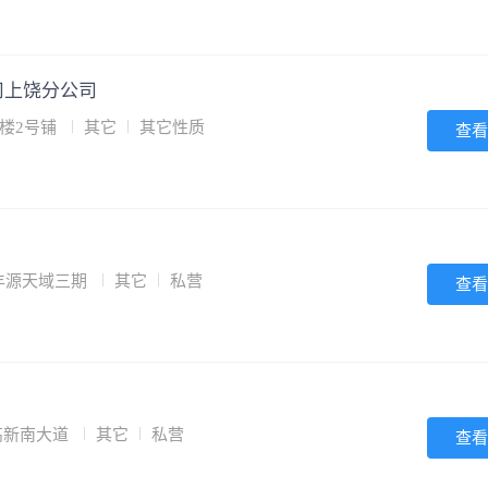
司上饶分公司
楼2号铺
其它
其它性质
查看
号丰源天域三期
其它
私营
查看
高新南大道
其它
私营
查看