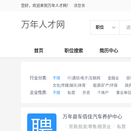
您好，欢迎来到万年人才网！
请登录
万年人才网
职位
首页
职位搜索
简历中心
行业分类:
不限
IT|通信|电子|互联网
金融业
房
文化|传媒|娱乐|体育
能源|矿产|环保
政
企业性质:
不限
私营
外资
个体户
事业单
万年县车佰佳汽车养护中心
贸易|批发|零售|租赁业
私营