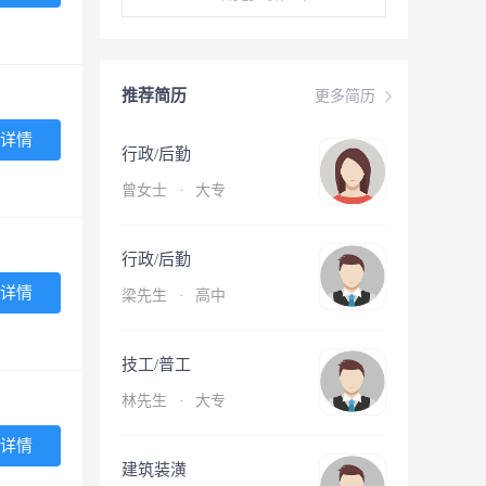
推荐简历
更多简历
详情
行政/后勤
曾女士
·
大专
行政/后勤
详情
梁先生
·
高中
技工/普工
林先生
·
大专
详情
建筑装潢